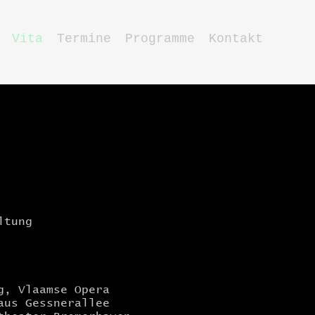
Vita
Termine
Programme
Kontakt
ltung
g, Vlaamse Opera
aus Gessnerallee