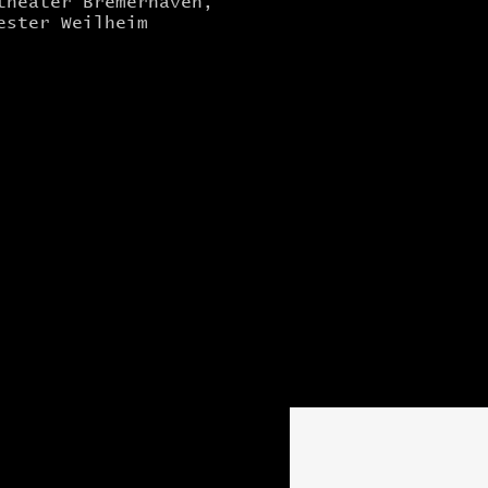
theater Bremerhaven,
ester Weilheim