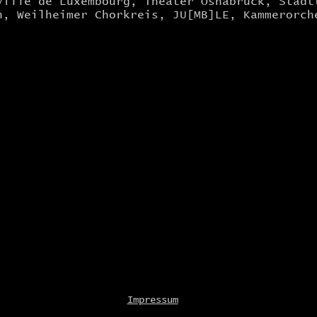
ville de Luxembourg, Theater Osnabrück, Stadt
n, Weilheimer Chorkreis, JU[MB]LE, Kammerorch
Impressum