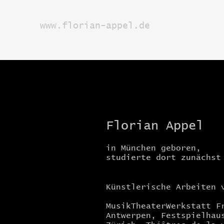
www.florian-appel.de
Florian Appel
in München geboren,
studierte dort zunächs
Künstlerische Arbeiten 
MusikTheaterWerkstatt F
Antwerpen, Festspielhau